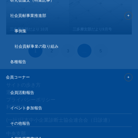
研究会論文（特集記事）
社会貢献事業推進部
三多摩支部だより 10月
三多摩支部だより9月号
事例集
社会貢献事業の取り組み
1
2
3
…
5
各種報告
会員コーナー
サイトの歩き方
運営者情報
会員活動報告
プライバシーポリシー
利用規約
イベント参加報告
(一社)日本中小企業診断士協会連合会（日診連）
その他報告
中央支部