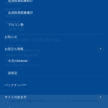
会員執筆図書紹介
城東支部
城西支部
会員執筆図書書評
城南支部
城北支部
プロコン塾
三多摩支部
お知らせ
(一社)東京都中小企業診断士協会
〒104－0061
お役立ち情報
東京都中央区銀座2-10-18
東京都中小企業会館5階
TEL
03-5550-0033
今月のkintone
info_tokyo@t-smeca.com
諸規定
バックナンバー
サイトの歩き方
Copyright © TOKYO SMECA ニュース デジタル All Rights Reserved.