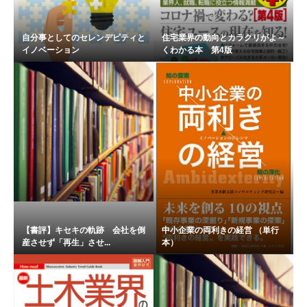
自分事としてのセレンデピティと
住宅業界の動向とカラクリがよ～
イノベーション
くわかる本 第4版
【書評】キセキの軌跡 会社を倒
中小企業の両利きの経営 （単行
産させず「再生」させ...
本）