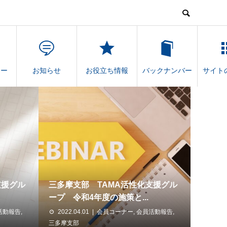
ナー
お知らせ
お役立ち情報
バックナンバー
サイト
支援グル
三多摩支部 TAMA活性化支援グル
ープ 令和4年度の施策と...
活動報告
,
2022.04.01
会員コーナー
,
会員活動報告
,
三多摩支部