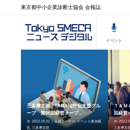
東京都中小企業診断士協会 会報誌
HOME
イベント
三多摩支部 TAMA活性化支援グル
ＴＡＭ
ープ 第96回経営オープ...
回経営オ
2022.10.31
会員コーナー
,
イベント参加報
2022.0
告
,
三多摩支部
三多摩支