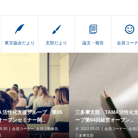
東京協会だより
支部だより
論文・報告
会員コー
Ａ活性化支援グループ 第95
三多摩支部 TAMA活性化
ープンセミナー開...
ープ第94回経営オープン...
9.30
会員コーナー
,
会員活動報告
,
2022.05.01
会員コーナー
,
会員
部
三多摩支部