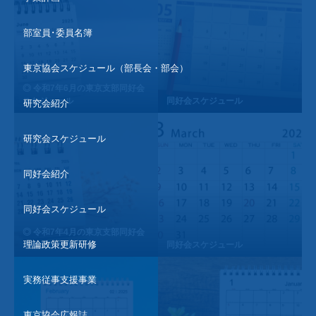
部室員･委員名簿
東京協会スケジュール（部長会・部会）
◎ 令和7年6月の東京支部同好会
スケジュール
同好会スケジュール
研究会紹介
研究会スケジュール
同好会紹介
同好会スケジュール
◎ 令和7年4月の東京支部同好会
理論政策更新研修
スケジュール
同好会スケジュール
実務従事支援事業
東京協会広報誌