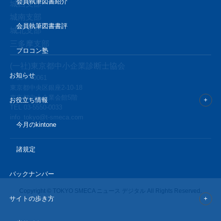
会員執筆図書紹介
城西支部
城南支部
会員執筆図書書評
城北支部
三多摩支部
プロコン塾
(一社)東京都中小企業診断士協会
お知らせ
〒104－0061
東京都中央区銀座2-10-18
東京都中小企業会館5階
お役立ち情報
TEL
03-5550-0033
info_tokyo@t-smeca.com
今月のkintone
諸規定
バックナンバー
Copyright © TOKYO SMECA ニュース デジタル All Rights Reserved.
サイトの歩き方