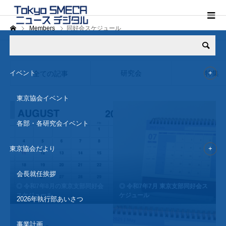
Members
同好会スケジュール
研究会
特集
イベント
全ての記事
東京協会イベント
各部・各研究会イベント
東京協会だより
会長就任挨拶
◎ 令和7年8月の東京支部同好会
◎ 令和7年7月 東京支部同好会ス
スケジュール
ケジュール
2026年執行部あいさつ
事業計画