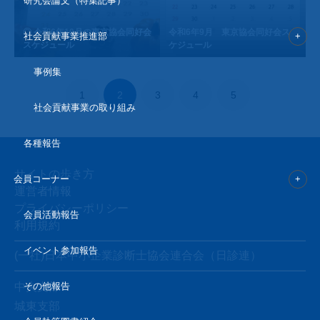
研究会論文（特集記事）
◎ 令和6年10月の東京協会同好会
令和6年9月 東京協会同好会ス
社会貢献事業推進部
スケジュール
ケジュール
事例集
1
2
3
4
5
社会貢献事業の取り組み
各種報告
サイトの歩き方
会員コーナー
運営者情報
プライバシーポリシー
会員活動報告
利用規約
イベント参加報告
(一社)日本中小企業診断士協会連合会（日診連）
中央支部
その他報告
城東支部