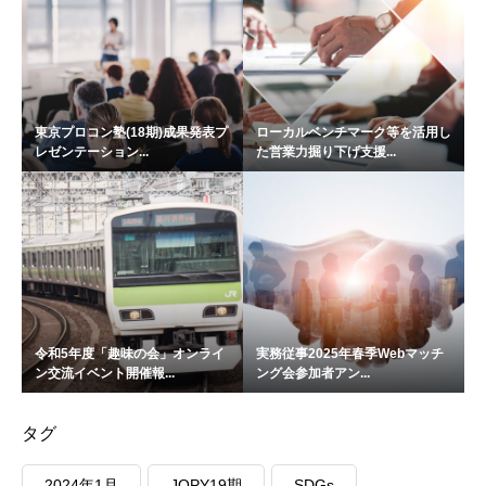
東京プロコン塾(18期)成果発表プ
ローカルベンチマーク等を活用し
レゼンテーション...
た営業力掘り下げ支援...
令和5年度「趣味の会」オンライ
実務従事2025年春季Webマッチ
ン交流イベント開催報...
ング会参加者アン...
タグ
2024年1月
JOPY19期
SDGs