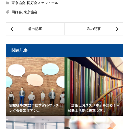
東京協会
,
同好会スケジュール
同好会
,
東京協会
関連記事
実務従事2022年秋季Webマッチ
「診断士おススメ本」を語る！～
ング会参加者アン...
診断士活動に役立つ本...