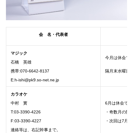
会 名・代表者
マジック
今月は休会で
石橋 英雄
携帯:070-6642-8137
隔月末水曜日
E:h-ishi@pk9.so-net.ne.jp
カラオケ
中村 實
6月は休会です
T:03-3390-4226
・奇数月の開
F:03-3390-4227
・次回は7月
連絡等は、右記幹事まで。