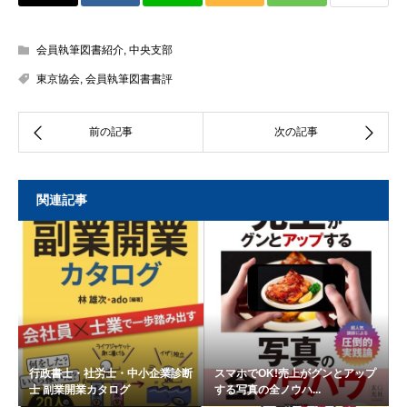
会員執筆図書紹介
,
中央支部
東京協会
,
会員執筆図書書評
関連記事
行政書士・社労士・中小企業診断
スマホでOK!売上がグンとアップ
士 副業開業カタログ
する写真の全ノウハ...