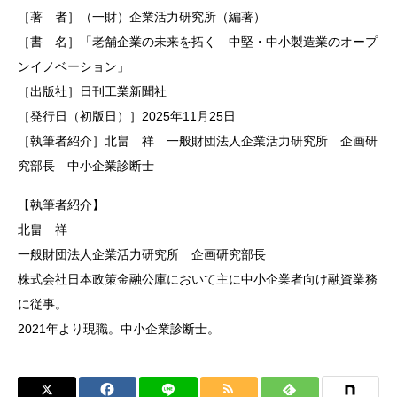
［著 者］（一財）企業活力研究所（編著）
［書 名］「老舗企業の未来を拓く 中堅・中小製造業のオープ
ンイノベーション」
［出版社］日刊工業新聞社
［発行日（初版日）］2025年11月25日
［執筆者紹介］北畠 祥 ⼀般財団法⼈企業活⼒研究所 企画研
究部⻑ 中⼩企業診断⼠
【執筆者紹介】
北畠 祥
一般財団法人企業活力研究所 企画研究部長
株式会社日本政策金融公庫において主に中小企業者向け融資業務
に従事。
2021年より現職。中小企業診断士。