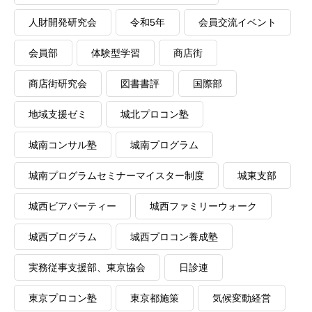
人財開発研究会
令和5年
会員交流イベント
会員部
体験型学習
商店街
商店街研究会
図書書評
国際部
地域支援ゼミ
城北プロコン塾
城南コンサル塾
城南プログラム
城南プログラムセミナーマイスター制度
城東支部
城西ビアパーティー
城西ファミリーウォーク
城西プログラム
城西プロコン養成塾
実務従事支援部、東京協会
日診連
東京プロコン塾
東京都施策
気候変動経営