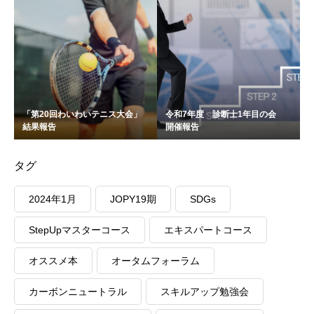
「第20回わいわいテニス大会」
令和7年度 診断士1年目の会
結果報告
開催報告
タグ
2024年1月
JOPY19期
SDGs
StepUpマスターコース
エキスパートコース
オススメ本
オータムフォーラム
カーボンニュートラル
スキルアップ勉強会