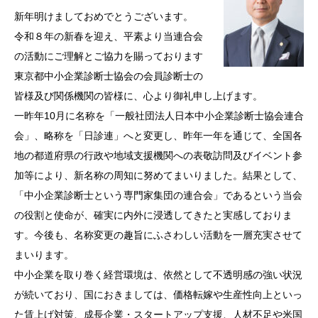
新年明けましておめでとうございます。
令和８年の新春を迎え、平素より当連合会
の活動にご理解とご協力を賜っております
東京都中小企業診断士協会の会員診断士の
皆様及び関係機関の皆様に、心より御礼申し上げます。
一昨年10月に名称を「一般社団法人日本中小企業診断士協会連合
会」、略称を「日診連」へと変更し、昨年一年を通じて、全国各
地の都道府県の行政や地域支援機関への表敬訪問及びイベント参
加等により、新名称の周知に努めてまいりました。結果として、
「中小企業診断士という専門家集団の連合会」であるという当会
の役割と使命が、確実に内外に浸透してきたと実感しておりま
す。今後も、名称変更の趣旨にふさわしい活動を一層充実させて
まいります。
中小企業を取り巻く経営環境は、依然として不透明感の強い状況
が続いており、国におきましては、価格転嫁や生産性向上といっ
た賃上げ対策、成長企業・スタートアップ支援、人材不足や米国