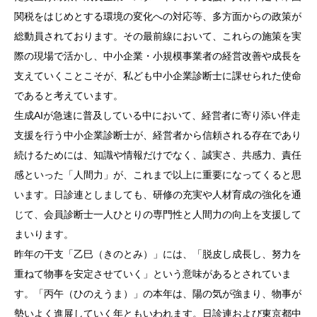
関税をはじめとする環境の変化への対応等、多方面からの政策が
総動員されております。その最前線において、これらの施策を実
際の現場で活かし、中小企業・小規模事業者の経営改善や成長を
支えていくことこそが、私ども中小企業診断士に課せられた使命
であると考えています。
生成AIが急速に普及している中において、経営者に寄り添い伴走
支援を行う中小企業診断士が、経営者から信頼される存在であり
続けるためには、知識や情報だけでなく、誠実さ、共感力、責任
感といった「人間力」が、これまで以上に重要になってくると思
います。日診連としましても、研修の充実や人材育成の強化を通
じて、会員診断士一人ひとりの専門性と人間力の向上を支援して
まいります。
昨年の干支「乙巳（きのとみ）」には、「脱皮し成長し、努力を
重ねて物事を安定させていく」という意味があるとされていま
す。「丙午（ひのえうま）」の本年は、陽の気が強まり、物事が
勢いよく進展していく年ともいわれます。日診連および東京都中