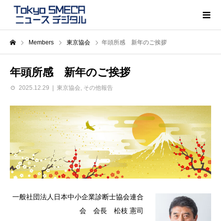
Members
東京協会
年頭所感 新年のご挨拶
年頭所感 新年のご挨拶
2025.12.29
東京協会
,
その他報告
一般社団法人日本中小企業診断士協会連合
会 会長 松枝 憲司