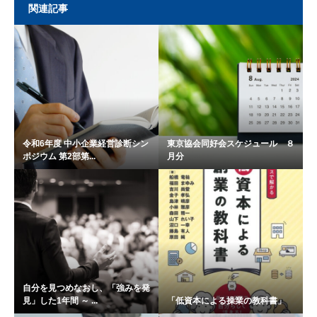
関連記事
令和6年度 中小企業経営診断シン
東京協会同好会スケジュール ８
ポジウム 第2部第...
月分
自分を見つめなおし、「強みを発
見」した1年間 ～ ...
「低資本による操業の教科書」