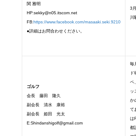
関 雅明
3月
HP:sekky@n05.itscom.net
川
FB:
https://www.facebook.com/masaaki.seki.9210
●詳細はお問合わせください。
毎
ド
ペ
ゴルフ
ッ
会長 藤田 隆久
か
副会長 清水 康裕
て
副会長 姫田 光太
はF
E:Shindanshigolf@gmail.com
都