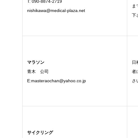
T: 090-8874-2719
ま
nishikawa@medical-plaza.net
下
マラソン
日
青木 公司
者
E:masteraochan@yahoo.co.jp
さ
サイクリング