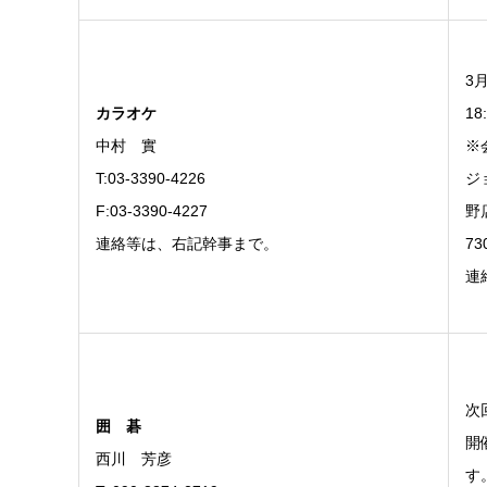
3
カラオケ
18
中村 實
※
T:03-3390-4226
ジ
F:03-3390-4227
野店
連絡等は、右記幹事まで。
7
連
次
囲
碁
開
西川 芳彦
す