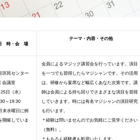
テーマ・内容・その他
日 時・会 場
会員によるマジック講習会を行っています。演目
京区民センター
を一つでも習得したらマジシャンです。その活用
-Ｅ会議室
は、研修から宴席など幅広くあなた次第です。講
月25日（水）
師は会員による持ち回りでさまざまな演目を習得
:30～19:30
していきます。時には有名マジシャンの演目研究
月末水曜日に例
も行います。
を開催していま
＊経験は問いませんのでお気軽にご見学ください
。
（無料）。
＊もちろん経験者も歓迎いたします。