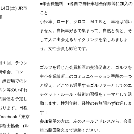
●年会費無料 ●各自で自転車総合保険等に加入の
14日(土) JR市
こと
駅
小径車、ロード、クロス、ＭＴＢと、車種は問い
ません。自転車好きで集まって、自然と食と、そ
して人に出会えるサイクリングを楽しみましょ
う。女性会員も歓迎です。
月１回、ラウン
ゴルフを通じた会員相互の交流促進と、ゴルフを
研修会、コン
中小企業診断士のコミュニケーション手段の一つ
、練習場でのレ
と捉え、どこでも通用するゴルファーとしてのエ
スン等のいずれ
チケット・ルール・技術の習得をテーマとして活
の開催を予定し
動します。性別年齢、経験の有無問わず歓迎しま
おります。日程
す！
acebook「東京
参加希望の方は、左のメールアドレスから、会員
診断士協会 ゴル
担当藤田隆久まで連絡ください。