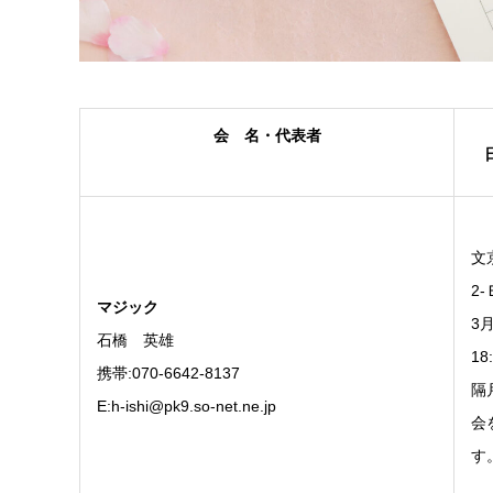
会 名・代表者
文
2
マジック
3
石橋 英雄
18
携帯:070-6642-8137
隔
E:h-ishi@pk9.so-net.ne.jp
会
す