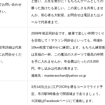
と使い、人生を豊かに！もちろんゲームとしての
でお問い合わせ
勝った負けたも楽しい。この楽しさを共有しませ
さい。
んか。初心者も大歓迎。お問合せは電話またはメ
ールで代表者まで。
2008年発足同好会です。健康で楽しい仲間づくり
を目指して！マラソン同好会といっても、時速8-
程等詳細は代表
10km程度で緩やかに練習します。もちろん練習後
にお問合せくだ
は至福の一杯。この魔法のスポーツで最高の仲間
い。
を手に入れませんか。年会費はたったの3,000
円。申し込みは代表の青木まで。
連絡先：masteraochan@yahoo.co.jp
3月14日(土)に江戸川CRを遡るコースでライド予
定。市川駅9時集合で関宿城まで走りましょう。
※詳細はFacebookページにて連絡します。