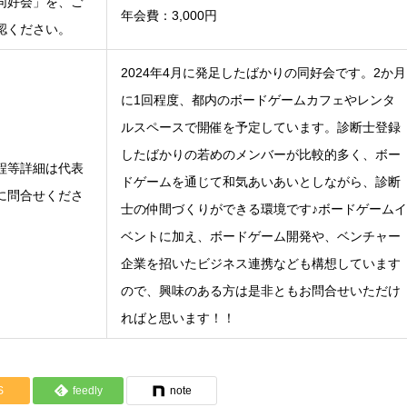
同好会」を、ご
年会費：3,000円
認ください。
2024年4月に発足したばかりの同好会です。2か月
に1回程度、都内のボードゲームカフェやレンタ
ルスペースで開催を予定しています。診断士登録
したばかりの若めのメンバーが比較的多く、ボー
程等詳細は代表
ドゲームを通じて和気あいあいとしながら、診断
に問合せくださ
士の仲間づくりができる環境です♪ボードゲームイ
。
ベントに加え、ボードゲーム開発や、ベンチャー
企業を招いたビジネス連携なども構想しています
ので、興味のある方は是非ともお問合せいただけ
ればと思います！！
S
feedly
note