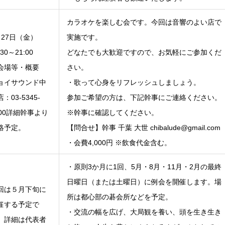
カラオケを楽しむ会です。今回は音響のよい店で
月27日（金）
実施です。
:30～21:00
どなたでも大歓迎ですので、お気軽にご参加くだ
会場等・概要
さい。
ョイサウンド中
・歌って心身をリフレッシュしましょう。
：03-5345-
参加ご希望の方は、下記幹事にご連絡ください。
300詳細幹事より
※幹事に確認してください。
絡予定。
【問合せ】幹事 千葉 大世 chibalude@gmail.com
・会費4,000円 ※飲食代金含む。
・原則3か月に1回、5月・8月・11月・2月の最終
日曜日（または土曜日）に例会を開催します。場
回は５月下旬に
所は都心部の碁会所などを予定。
催する予定で
・交流の幅を広げ、大局観を養い、頭を生き生き
。詳細は代表者