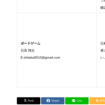
フ
確
ボードゲーム
日
日高 翔太
者
E:
shitaka0510@gmail.com
い
Post
Share
Line
RS