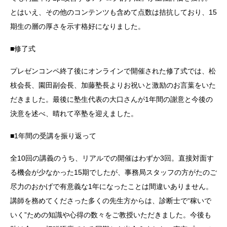
とはいえ、その他のコンテンツも含めて点数は拮抗しており、15
期生の層の厚さを示す格好になりました。
■修了式
プレゼンコンペ終了後にオンラインで開催された修了式では、松
枝会長、園田副会長、加藤塾長よりお祝いと激励のお言葉をいた
だきました。最後に塾生代表の大口さんが1年間の謝意と今後の
決意を述べ、晴れて卒塾を迎えました。
■1年間の受講を振り返って
全10回の講義のうち、リアルでの開催はわずか3回。直接対面す
る機会が少なかった15期でしたが、事務局スタッフの方がたのご
尽力のおかげで有意義な1年になったことは間違いありません。
講師を務めてくださった多くの先生方からは、診断士で“稼いで
いく”ための知識や心得の数々をご教授いただきました。今後も