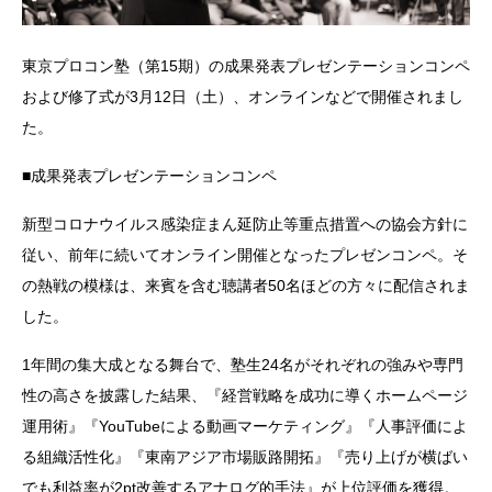
東京プロコン塾（第15期）の成果発表プレゼンテーションコンペ
および修了式が3月12日（土）、オンラインなどで開催されまし
た。
■成果発表プレゼンテーションコンペ
新型コロナウイルス感染症まん延防止等重点措置への協会方針に
従い、前年に続いてオンライン開催となったプレゼンコンペ。そ
の熱戦の模様は、来賓を含む聴講者50名ほどの方々に配信されま
した。
1年間の集大成となる舞台で、塾生24名がそれぞれの強みや専門
性の高さを披露した結果、『経営戦略を成功に導くホームページ
運用術』『YouTubeによる動画マーケティング』『人事評価によ
る組織活性化』『東南アジア市場販路開拓』『売り上げが横ばい
でも利益率が2pt改善するアナログ的手法』が上位評価を獲得。