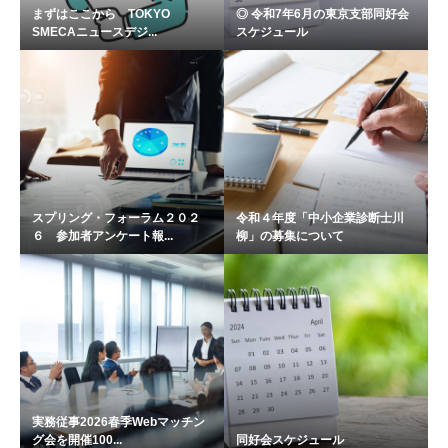
まずはここから TOKYO
◎ 令和7年6月の東京支部同好会
SMECAニュースデジ...
スケジュール
スプリング・フォーラム２０２
令和４年度「中小企業診断士川
６ 参加者アンケート報...
柳」の募集について
実務従事2026春季Webマッチン
グ会を開催100...
同好会スケジュール