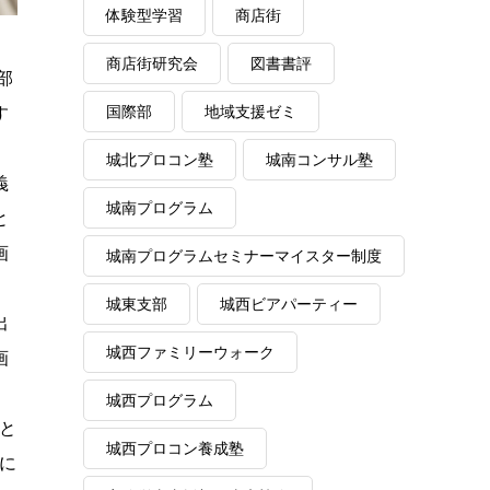
体験型学習
商店街
商店街研究会
図書書評
部
国際部
地域支援ゼミ
す
城北プロコン塾
城南コンサル塾
義
城南プログラム
と
画
城南プログラムセミナーマイスター制度
城東支部
城西ビアパーティー
出
城西ファミリーウォーク
画
城西プログラム
と
城西プロコン養成塾
に