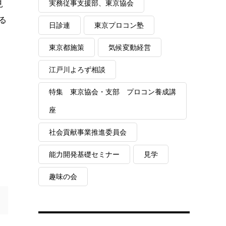
実務従事支援部、東京協会
見
る
日診連
東京プロコン塾
東京都施策
気候変動経営
江戸川よろず相談
特集 東京協会・支部 プロコン養成講
座
社会貢献事業推進委員会
能力開発基礎セミナー
見学
趣味の会