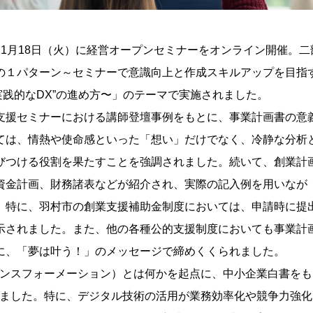
年11月18日（火）に経営オープンセミナーをオンライン開催。二
の１パターン～セミナーで意識向上と作成スキルアップを目指
実践的なDX”の進め方〜」のテーマで実施されました。
支援セミナーにおける講師登壇事例をもとに、事業計画書の意
ては、情熱や使命感といった「想い」だけでなく、冷静な分析
びつける役割を果たすことを強調されました。続いて、創業計
資金計画、財務諸表などが紹介され、実際の記入例を用いなが
。特に、羽村市の創業支援補助金制度においては、申請時に提
示されました。また、他の各種公的支援制度においても事業計
に、「夢は叶う！」のメッセージで締めくくられました。
ランスフォーメーション）とは何かを起点に、中小企業白書をも
れました。特に、デジタル技術の活用が業務効率化や競争力強化