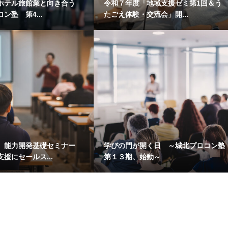
ホテル旅館業と向き合う
令和７年度「地域支援ゼミ第1回＆う
ン塾 第4...
たごえ体験・交流会」開...
】能力開発基礎セミナー
学びの門が開く日 ～城北プロコン塾
援にセールス...
第１３期、始動～