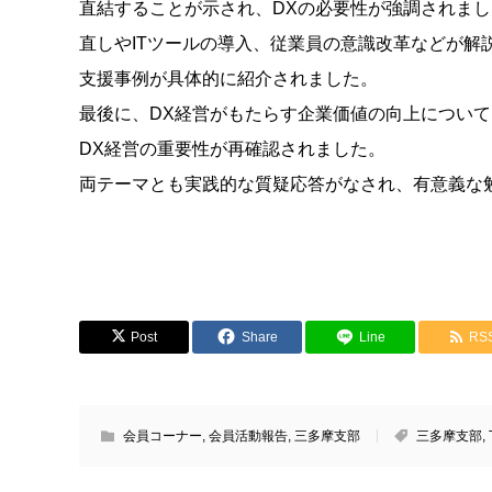
直結することが示され、DXの必要性が強調されまし
直しやITツールの導入、従業員の意識改革などが解
支援事例が具体的に紹介されました。
最後に、DX経営がもたらす企業価値の向上につい
DX経営の重要性が再確認されました。
両テーマとも実践的な質疑応答がなされ、有意義な
Post
Share
Line
RS
会員コーナー
,
会員活動報告
,
三多摩支部
三多摩支部
,