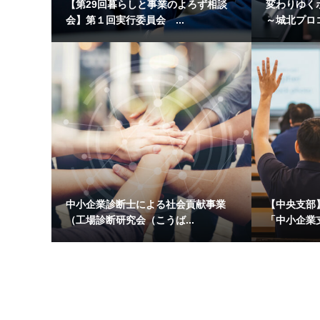
【第29回暮らしと事業のよろず相談
変わりゆく
会】第１回実行委員会 ...
～城北プロコ
中小企業診断士による社会貢献事業
【中央支部
（工場診断研究会（こうば...
「中小企業支