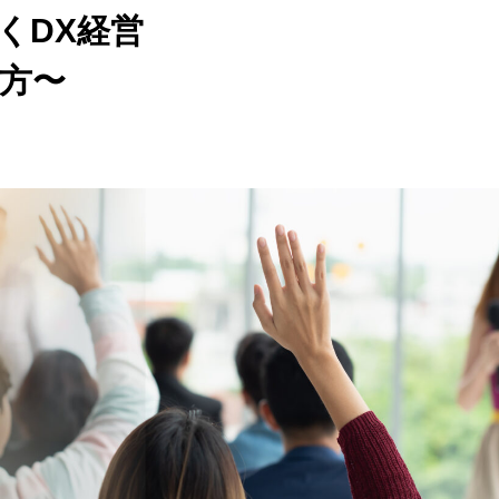
くDX経営
方〜