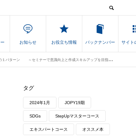
ナー
お知らせ
お役立ち情報
バックナンバー
サイト
スキルアップを目指す～ ２部 中小企業の未来をひらくDX経営 〜“実践的なDX”の進め方〜
タグ
2024年1月
JOPY19期
SDGs
StepUpマスターコース
エキスパートコース
オススメ本