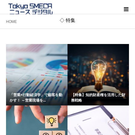
◇ 特集
HOME
「営業×行動経済学」で顧客を動
【特集】知的財産権を活用した財
かす！ ～営業現場を...
務戦略