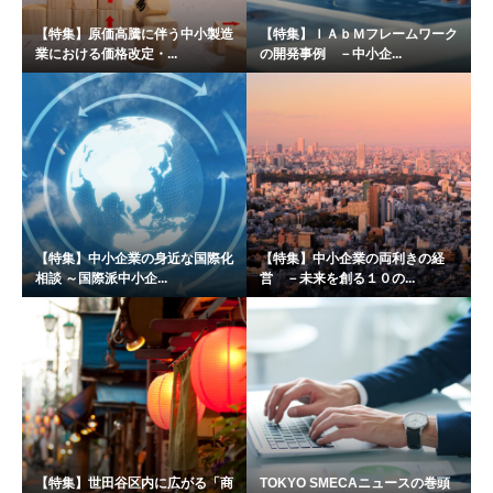
【特集】原価高騰に伴う中小製造
【特集】ＩＡｂＭフレームワーク
業における価格改定・...
の開発事例 －中小企...
【特集】中小企業の身近な国際化
【特集】中小企業の両利きの経
相談 ～国際派中小企...
営 －未来を創る１０の...
【特集】世田谷区内に広がる「商
TOKYO SMECAニュースの巻頭